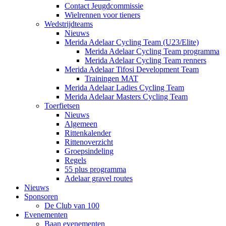
Contact Jeugdcommissie
Wielrennen voor tieners
Wedstrijdteams
Nieuws
Merida Adelaar Cycling Team (U23/Elite)
Merida Adelaar Cycling Team programma
Merida Adelaar Cycling Team renners
Merida Adelaar Tifosi Development Team
Trainingen MAT
Merida Adelaar Ladies Cycling Team
Merida Adelaar Masters Cycling Team
Toerfietsen
Nieuws
Algemeen
Rittenkalender
Rittenoverzicht
Groepsindeling
Regels
55 plus programma
Adelaar gravel routes
Nieuws
Sponsoren
De Club van 100
Evenementen
Baan evenementen