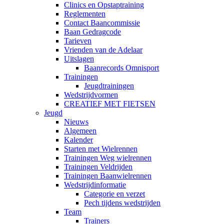
Clinics en Opstaptraining
Reglementen
Contact Baancommissie
Baan Gedragcode
Tarieven
Vrienden van de Adelaar
Uitslagen
Baanrecords Omnisport
Trainingen
Jeugdtrainingen
Wedstrijdvormen
CREATIEF MET FIETSEN
Jeugd
Nieuws
Algemeen
Kalender
Starten met Wielrennen
Trainingen Weg wielrennen
Trainingen Veldrijden
Trainingen Baanwielrennen
Wedstrijdinformatie
Categorie en verzet
Pech tijdens wedstrijden
Team
Trainers