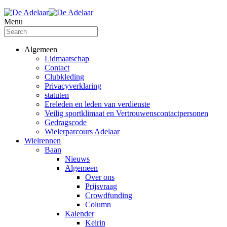
Menu
Algemeen
Lidmaatschap
Contact
Clubkleding
Privacyverklaring
statuten
Ereleden en leden van verdienste
Veilig sportklimaat en Vertrouwenscontactpersonen
Gedragscode
Wielerparcours Adelaar
Wielrennen
Baan
Nieuws
Algemeen
Over ons
Prijsvraag
Crowdfunding
Column
Kalender
Keirin